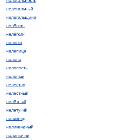
нелегальность
нелегальный
нелегальщина
нелёгкая
нелёгкий
нелегко
нелепица
нелепо
нелепость
нелепый
нелестно
нелестный
нелётный
нелетучий
неликвид
неликвидный
нелинючий