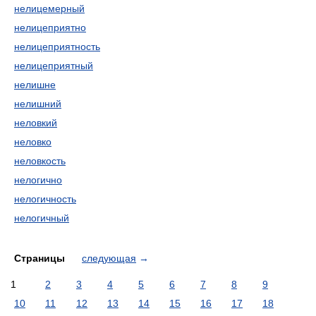
нелицемерный
нелицеприятно
нелицеприятность
нелицеприятный
нелишне
нелишний
неловкий
неловко
неловкость
нелогично
нелогичность
нелогичный
Страницы
следующая
→
1
2
3
4
5
6
7
8
9
10
11
12
13
14
15
16
17
18