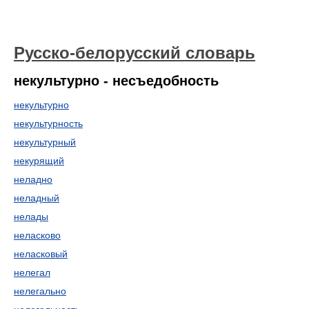
Русско-белорусский словарь
некультурно - несъедобность
некультурно
некультурность
некультурный
некурящий
неладно
неладный
нелады
неласково
неласковый
нелегал
нелегально